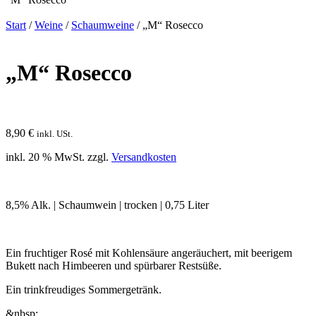
Start
/
Weine
/
Schaumweine
/ „M“ Rosecco
„M“ Rosecco
8,90
€
inkl. USt.
inkl. 20 % MwSt.
zzgl.
Versandkosten
8,5% Alk. | Schaumwein | trocken | 0,75 Liter
Ein fruchtiger Rosé mit Kohlensäure angeräuchert, mit beerigem
Bukett nach Himbeeren und spürbarer Restsüße.
Ein trinkfreudiges Sommergetränk.
&nbsp;