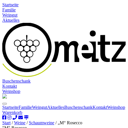
Startseite
Familie
Weingut
Aktuelles
Buschenschank
Kontakt
Weinshop
Startseite
Familie
Weingut
Aktuelles
Buschenschank
Kontakt
Weinshop
Warenkorb
Start
/
Weine
/
Schaumweine
/ „M“ Rosecco
"M" Rosecco