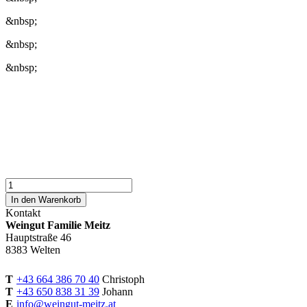
&nbsp;
&nbsp;
&nbsp;
"M"
Rosecco
In den Warenkorb
Menge
Kontakt
Weingut Familie Meitz
Hauptstraße 46
8383 Welten
T
+43 664 386 70 40
Christoph
T
+43 650 838 31 39
Johann
E
info@weingut-meitz.at