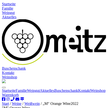
Startseite
Familie
Weingut
Aktuelles
Buschenschank
Kontakt
Weinshop
Startseite
Familie
Weingut
Aktuelles
Buschenschank
Kontakt
Weinshop
Warenkorb
Start
/
Weine
/
Weißwein
/ „M“ Orange Wine2022
"M" Orange Wine