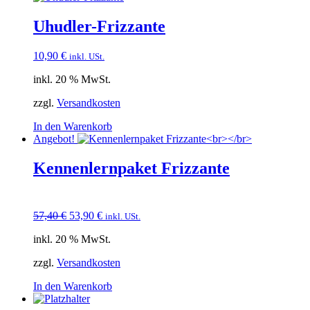
Uhudler-Frizzante
10,90
€
inkl. USt.
inkl. 20 % MwSt.
zzgl.
Versandkosten
In den Warenkorb
Angebot!
Kennenlernpaket Frizzante
Ursprünglicher
Aktueller
57,40
€
53,90
€
inkl. USt.
Preis
Preis
inkl. 20 % MwSt.
war:
ist:
57,40 €
53,90 €.
zzgl.
Versandkosten
In den Warenkorb