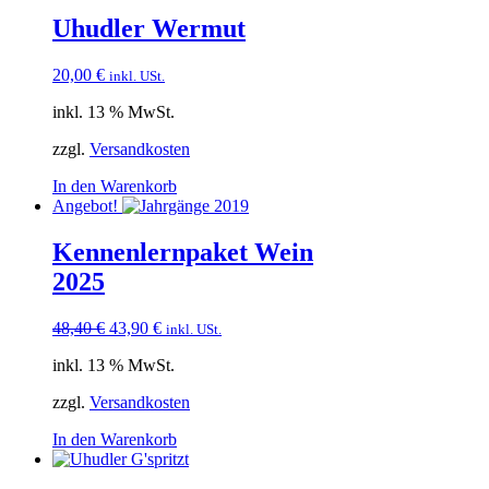
Uhudler Wermut
20,00
€
inkl. USt.
inkl. 13 % MwSt.
zzgl.
Versandkosten
In den Warenkorb
Angebot!
Kennenlernpaket Wein
2025
Ursprünglicher
Aktueller
48,40
€
43,90
€
inkl. USt.
Preis
Preis
inkl. 13 % MwSt.
war:
ist:
48,40 €
43,90 €.
zzgl.
Versandkosten
In den Warenkorb