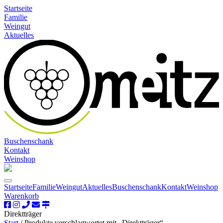
Startseite
Familie
Weingut
Aktuelles
Buschenschank
Kontakt
Weinshop
Startseite
Familie
Weingut
Aktuelles
Buschenschank
Kontakt
Weinshop
Warenkorb
Direktträger
Start
/ Produkte verschlagwortet mit „Direktträger“