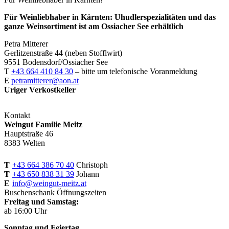
Für Weinliebhaber in Kärnten: Uhudlerspezialitäten und das
ganze Weinsortiment ist am Ossiacher See erhältlich
Petra Mitterer
Gerlitzenstraße 44 (neben Stofflwirt)
9551 Bodensdorf/Ossiacher See
T
+43 664 410 84 30
– bitte um telefonische Voranmeldung
E
petramitterer@aon.at
Uriger Verkostkeller
Kontakt
Weingut Familie Meitz
Hauptstraße 46
8383 Welten
T
+43 664 386 70 40
Christoph
T
+43 650 838 31 39
Johann
E
info@weingut-meitz.at
Buschenschank Öffnungszeiten
Freitag und Samstag:
ab 16:00 Uhr
Sonntag und Feiertag